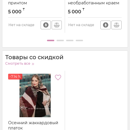
принтом
необработанным краем
₸
₸
5 000
5 000
Нет на складе
Нет на складе
Н
Товары со скидкой
Смотреть все
-7.14 %
Осенний жаккардовый
платок