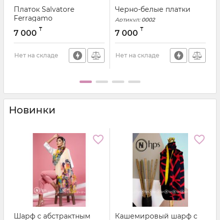
Платок Salvatore
Черно-белые платки
Ferragamo
Артикул:
0002
Артикул:
6844
₸
₸
7 000
7 000
А
Нет на складе
Нет на складе
Н
Новинки
Шарф с абстрактным
Кашемировый шарф с