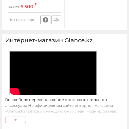
Артикул:
8054
₸
6 500
7 000
Нет на складе
Интернет-магазин Glance.kz
Волшебное перевоплощение с помощью стильного
аксессуара На официальном сайте интернет-магазина
«Glance.kz» деловых женщин, юных леди, модниц разных
возрастов ждет большой выбор платков, шарфов, шалей и
+
палантинов. Каждая уважающая себя леди имеет в своем
гардеробе несколько экземпляров красивых шарфов